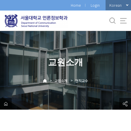
바
Korean
Home
Login
로
가
기
메
뉴
교원소개
>
>
교원소개
현직교수