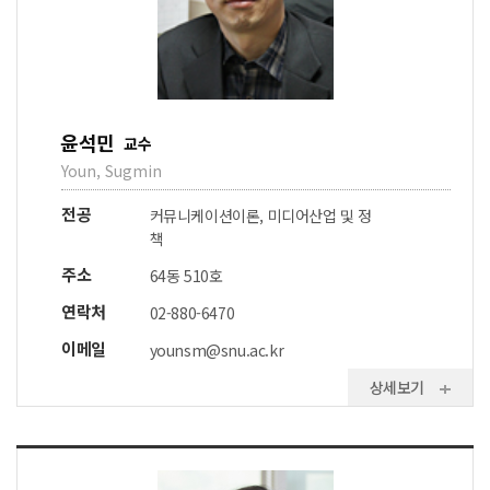
윤석민
교수
Youn, Sugmin
전공
커뮤니케이션이론, 미디어산업 및 정
책
주소
64동 510호
연락처
02-880-6470
이메일
younsm@snu.ac.kr
상세보기