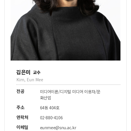
김은미
교수
Kim, Eun Mee
전공
미디어이론/디지털 미디어 이용자/문
화산업
주소
64동 404호
연락처
02-880-4106
이메일
eunmee@snu.ac.kr