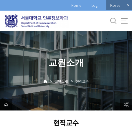
바
Korean
Home
Login
로
가
기
메
뉴
교원소개
>
>
교원소개
현직교수
현직교수