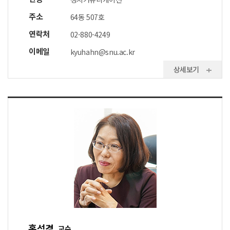
주소
64동 507호
연락처
02-880-4249
이메일
kyuhahn@snu.ac.kr
상세보기
홍석경
교수