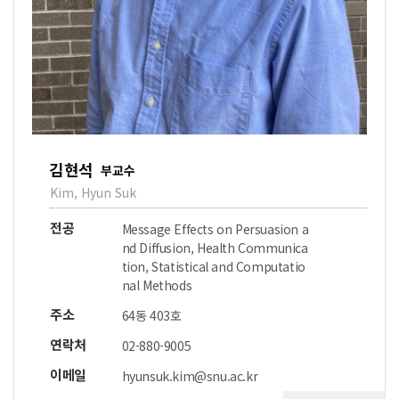
김현석
부교수
Kim, Hyun Suk
전공
Message Effects on Persuasion a
nd Diffusion, Health Communica
tion, Statistical and Computatio
nal Methods
주소
64동 403호
연락처
02-880-9005
이메일
hyunsuk.kim@snu.ac.kr