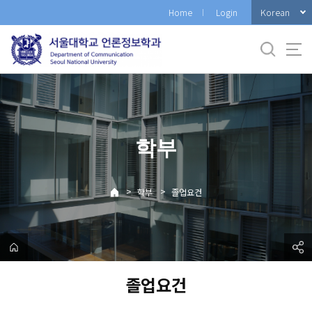
바
Korean
Home
Login
로
가
기
메
뉴
학부
>
>
학부
졸업요건
졸업요건