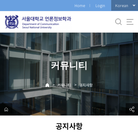
바
Korean
Home
Login
로
가
기
메
뉴
커뮤니티
>
>
커뮤니티
공지사항
공지사항