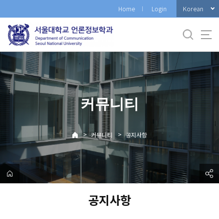
바
Korean
Home
Login
로
가
기
메
뉴
커뮤니티
>
>
커뮤니티
공지사항
공지사항