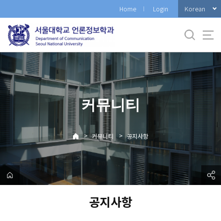
바
Korean
Home
Login
로
가
기
메
뉴
커뮤니티
>
>
커뮤니티
공지사항
공지사항