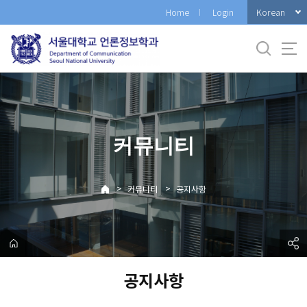
바
Korean
Home
Login
로
가
기
메
뉴
커뮤니티
>
>
커뮤니티
공지사항
공지사항