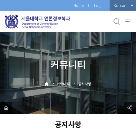
바
Korean
Home
Login
로
가
기
메
뉴
커뮤니티
>
>
커뮤니티
공지사항
공지사항