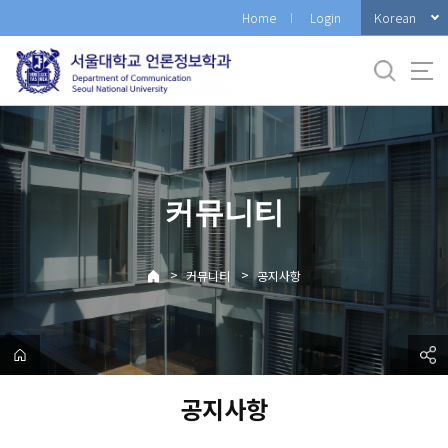
바
Korean
Home
Login
로
가
기
메
뉴
커뮤니티
>
>
커뮤니티
공지사항
공지사항