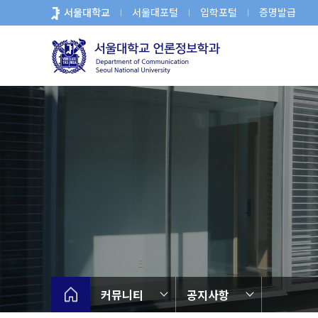
바
서울대학교
서울대포털
입학포털
증명발급
로
가
기
메
뉴
커뮤니티
공지사항