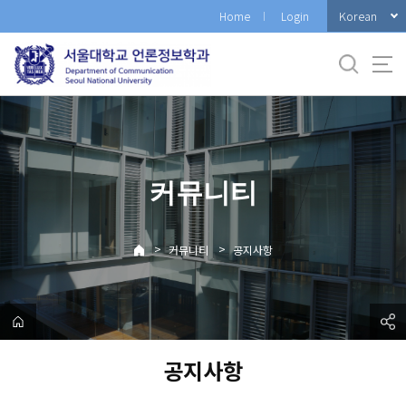
바
Korean
Home
Login
로
가
기
메
뉴
커뮤니티
>
>
커뮤니티
공지사항
공지사항