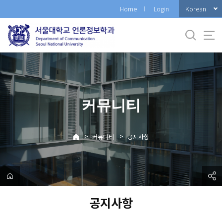
바
Korean
Home
Login
로
가
기
메
뉴
커뮤니티
>
>
커뮤니티
공지사항
공지사항