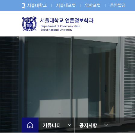
바
서울대학교
서울대포털
입학포털
증명발급
로
가
기
메
뉴
커뮤니티
공지사항