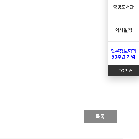
중앙도서관
학사일정
언론정보학과
50주년 기념
TOP
목록