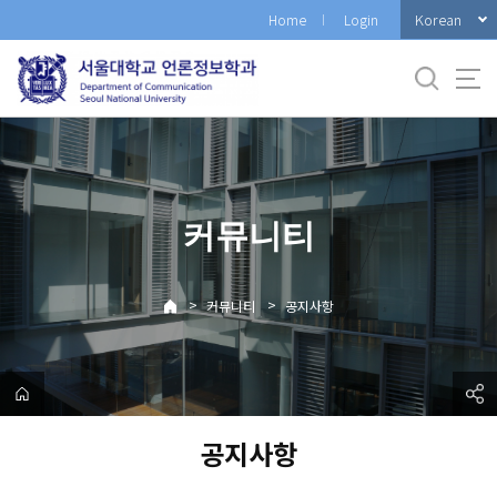
바
Korean
Home
Login
로
가
기
메
뉴
커뮤니티
>
>
커뮤니티
공지사항
공지사항