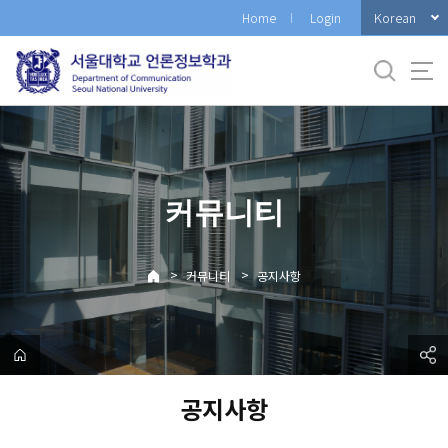
바
Korean
Home
Login
로
가
기
메
뉴
커뮤니티
>
>
커뮤니티
공지사항
공지사항