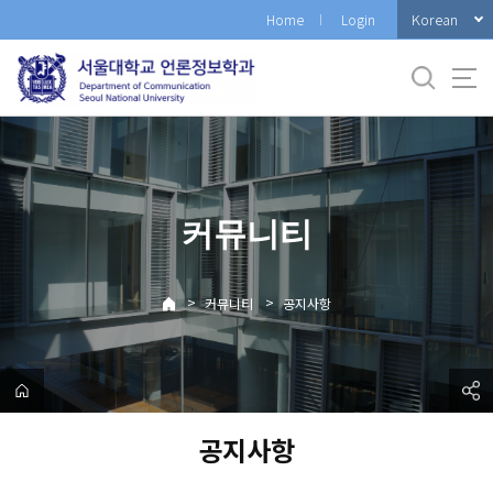
바
Korean
Home
Login
로
가
기
메
뉴
커뮤니티
>
>
커뮤니티
공지사항
공지사항