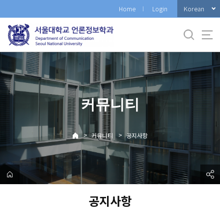
바
Korean
Home
Login
로
가
기
메
뉴
커뮤니티
>
>
커뮤니티
공지사항
공지사항