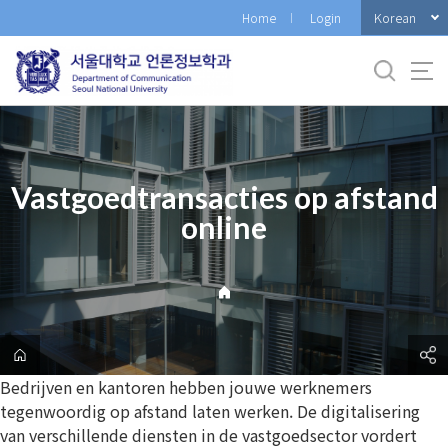
바
Korean
Home
Login
로
가
기
메
뉴
Vastgoedtransacties op afstand
online
Bedrijven en kantoren hebben jouwe werknemers
tegenwoordig op afstand laten werken. De digitalisering
van verschillende diensten in de vastgoedsector vordert