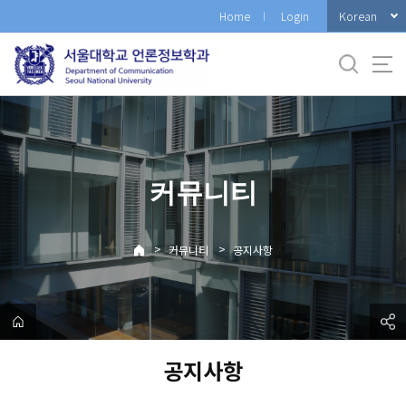
바
Korean
Home
Login
로
가
기
메
뉴
커뮤니티
>
>
커뮤니티
공지사항
공지사항