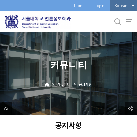
바
Korean
Home
Login
로
가
기
메
뉴
커뮤니티
>
>
커뮤니티
공지사항
공지사항