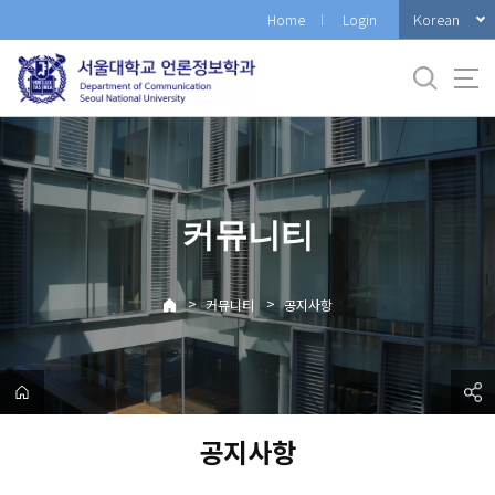
바
Korean
Home
Login
로
가
기
메
뉴
커뮤니티
>
>
커뮤니티
공지사항
공지사항