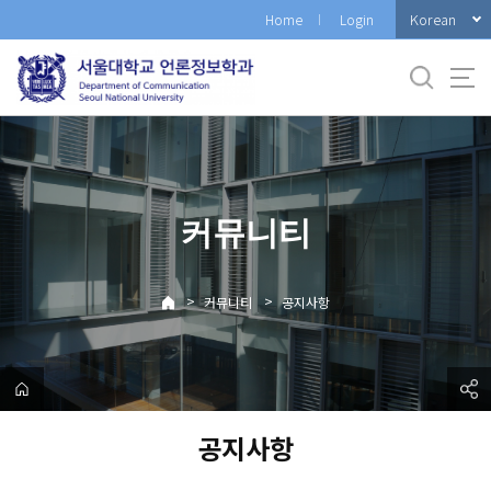
바
Korean
Home
Login
로
가
기
메
뉴
커뮤니티
>
>
커뮤니티
공지사항
공지사항