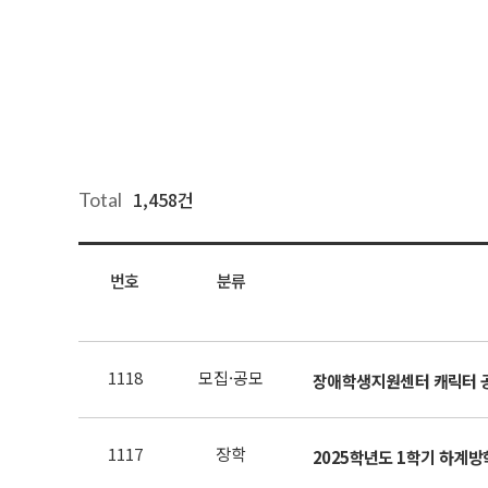
1,458건
Total
번호
분류
1118
모집·공모
장애학생지원센터 캐릭터 
1117
장학
2025학년도 1학기 하계