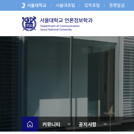
바
서울대학교
서울대포털
입학포털
증명발급
로
가
기
메
뉴
커뮤니티
공지사항